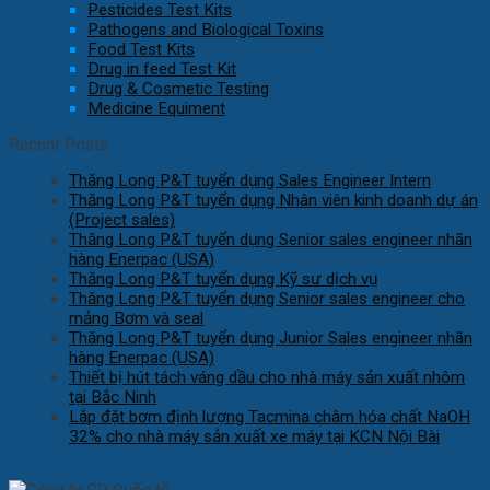
Pesticides Test Kits
Pathogens and Biological Toxins
Food Test Kits
Drug in feed Test Kit
Drug & Cosmetic Testing
Medicine Equiment
Recent Posts
Thăng Long P&T tuyển dụng Sales Engineer Intern
Thăng Long P&T tuyển dụng Nhân viên kinh doanh dự án
(Project sales)
Thăng Long P&T tuyển dụng Senior sales engineer nhãn
hàng Enerpac (USA)
Thăng Long P&T tuyển dụng Kỹ sư dịch vụ
Thăng Long P&T tuyển dụng Senior sales engineer cho
mảng Bơm và seal
Thăng Long P&T tuyển dụng Junior Sales engineer nhãn
hàng Enerpac (USA)
Thiết bị hút tách váng dầu cho nhà máy sản xuất nhôm
tại Bắc Ninh
Lắp đặt bơm định lượng Tacmina châm hóa chất NaOH
32% cho nhà máy sản xuất xe máy tại KCN Nội Bài