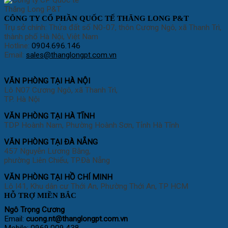
CÔNG TY CỔ PHẦN QUỐC TẾ THĂNG LONG P&T
Trụ sở chính: Thửa đất số N0-07, thôn Cương Ngô, xã Thanh Trì,
thành phố Hà Nội, Việt Nam
Hotline:
0904.696.146
Email:
sales@thanglongpt.com.vn
VĂN PHÒNG TẠI HÀ NỘI
Lô N07 Cương Ngô, xã Thanh Trì,
TP. Hà Nội
VĂN PHÒNG TẠI HÀ TĨNH
TDP Hoành Nam, Phường Hoành Sơn, Tỉnh Hà Tĩnh
VĂN PHÒNG TẠI ĐÀ NẴNG
457 Nguyễn Lương Bằng,
phường Liên Chiểu, TP.Đà Nẵng
VĂN PHÒNG TẠI HỒ CHÍ MINH
Lô I41, Khu dân cư Thới An, Phường Thới An, TP HCM
HỖ TRỢ MIỀN BẮC
Ngô Trọng Cương
Email:
cuong
.nt@thanglongpt.com.vn
Mobile: 0969.009.438