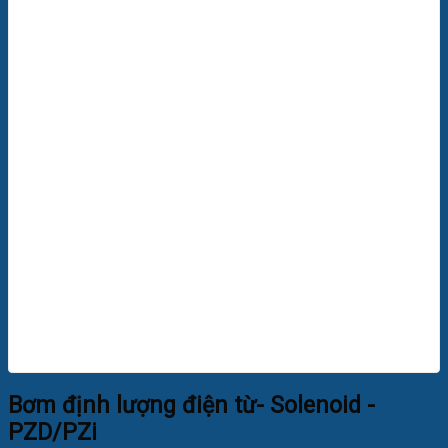
Bơm định lượng điện từ- Solenoid -
PZD/PZi