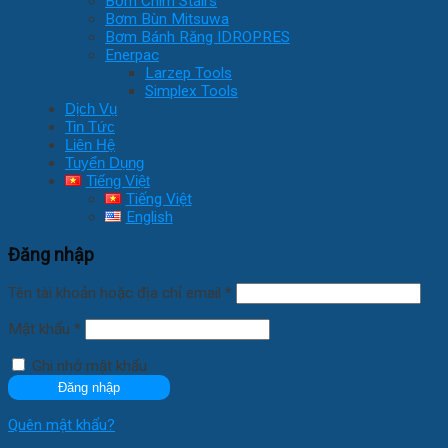
Bơm Chìm Stairs
Bơm Bùn Mitsuwa
Bơm Bánh Răng IDROPRES
Enerpac
Larzep Tools
Simplex Tools
Dịch Vụ
Tin Tức
Liên Hệ
Tuyển Dụng
Tiếng Việt
Tiếng Việt
English
Đăng nhập
Tên tài khoản hoặc địa chỉ email
*
Mật khẩu
*
Ghi nhớ mật khẩu
Đăng nhập
Quên mật khẩu?