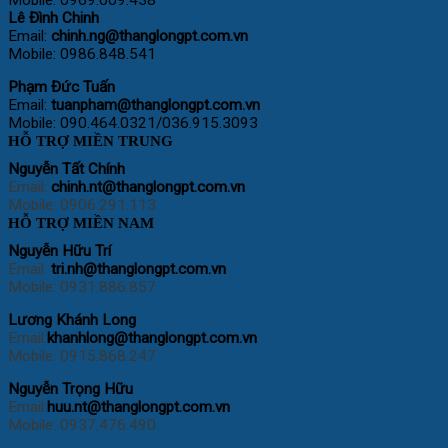
Lê Đình Chinh
Email:
chinh.ng@thanglongpt.com.vn
Mobile: 0986.848.541
Phạm Đức Tuấn
Email:
tuanpham@thanglongpt.com.vn
Mobile: 090.464.0321/036.915.3093
HỖ TRỢ MIỀN TRUNG
Nguyễn Tất Chính
Email:
chinh.nt@thanglongpt.com.vn
Mobile: 0906.291.113
HỖ TRỢ MIỀN NAM
Nguyễn Hữu Trí
Email:
tri.nh@thanglongpt.com.vn
Mobile: 0931.886.857
Lương Khánh Long
Email:
khanhlong@thanglongpt.com.vn
Mobile: 0915.868.247
Nguyễn Trọng Hữu
Email:
huu.nt@thanglongpt.com.vn
Mobile: 0937.476.490