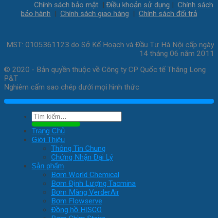
Chính sách bảo mật
|
Điều khoản sử dụng
|
Chính sách
bảo hành
|
Chính sách giao hàng
|
Chính sách đổi trả
MST: 0105361123 do Sở Kế Hoạch và Đầu Tư Hà Nội cấp ngày
14 tháng 06 năm 2011
© 2020 - Bản quyền thuộc về Công ty CP Quốc tế Thăng Long
P&T
Nghiêm cấm sao chép dưới mọi hình thức
Tìm
kiếm:
Trang Chủ
Giới Thiệu
Thông Tin Chung
Chứng Nhận Đại Lý
Sản phẩm
Bơm World Chemical
Bơm Định Lượng Tacmina
Bơm Màng VerderAir
Bơm Flowserve
Đồng hồ HISCO