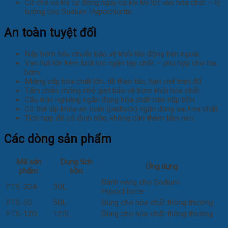
Cơ chế xả khí tự động ngay cả khi khí lọt vào hóa chất – lý
tưởng cho Sodium Hypochlorite.
An toàn tuyệt đối
Nắp bơm tiêu chuẩn bảo vệ khỏi tác động bên ngoài.
Van hút lớn kèm lưới lọc ngăn tạp chất – phù hợp cho hai
bơm.
Miệng cấp hóa chất lớn, dễ thao tác, hạn chế tràn đổ.
Tấm chắn chống nhỏ giọt bảo vệ bơm khỏi hóa chất.
Cấu trúc nghiêng ngăn đọng hóa chất trên nắp bồn.
Có thể lắp khóa an toàn (padlock) ngăn dùng sai hóa chất.
Tích hợp đế cố định bồn, không cần thêm tấm neo.
Các dòng sản phẩm
Mã sản
Dung tích
Ứng dụng
phẩm
bồn
Dành riêng cho Sodium
PTS-30A
30L
Hypochlorite
PTS-50
50L
Dùng cho hóa chất thông thường
PTS-120
120L
Dùng cho hóa chất thông thường