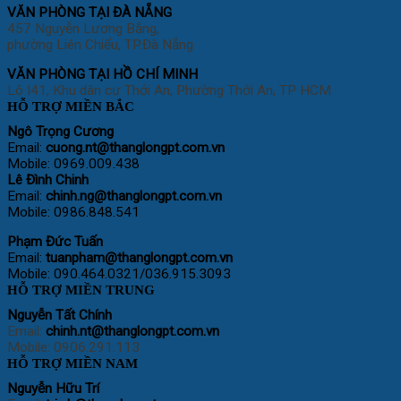
VĂN PHÒNG TẠI ĐÀ NẴNG
457 Nguyễn Lương Bằng,
phường Liên Chiểu, TP.Đà Nẵng
VĂN PHÒNG TẠI HỒ CHÍ MINH
Lô I41, Khu dân cư Thới An, Phường Thới An, TP HCM
HỖ TRỢ MIỀN BẮC
Ngô Trọng Cương
Email:
cuong
.nt@thanglongpt.com.vn
Mobile: 0969.009.438
Lê Đình Chinh
Email:
chinh.ng@thanglongpt.com.vn
Mobile: 0986.848.541
Phạm Đức Tuấn
Email:
tuanpham@thanglongpt.com.vn
Mobile: 090.464.0321/036.915.3093
HỖ TRỢ MIỀN TRUNG
Nguyễn Tất Chính
Email:
chinh.nt@thanglongpt.com.vn
Mobile: 0906.291.113
HỖ TRỢ MIỀN NAM
Nguyễn Hữu Trí