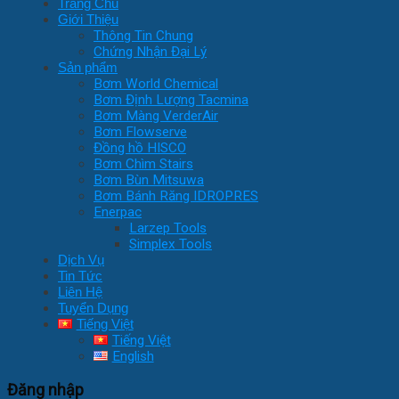
Trang Chủ
Giới Thiệu
Thông Tin Chung
Chứng Nhận Đại Lý
Sản phẩm
Bơm World Chemical
Bơm Định Lượng Tacmina
Bơm Màng VerderAir
Bơm Flowserve
Đồng hồ HISCO
Bơm Chìm Stairs
Bơm Bùn Mitsuwa
Bơm Bánh Răng IDROPRES
Enerpac
Larzep Tools
Simplex Tools
Dịch Vụ
Tin Tức
Liên Hệ
Tuyển Dụng
Tiếng Việt
Tiếng Việt
English
Đăng nhập