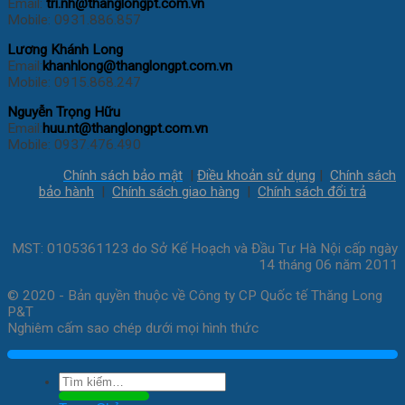
Email:
tri.nh@thanglongpt.com.vn
Mobile: 0931.886.857
Lương Khánh Long
Email:
khanhlong@thanglongpt.com.vn
Mobile: 0915.868.247
Nguyễn Trọng Hữu
Email:
huu.nt@thanglongpt.com.vn
Mobile: 0937.476.490
Chính sách bảo mật
|
Điều khoản sử dụng
|
Chính sách
bảo hành
|
Chính sách giao hàng
|
Chính sách đổi trả
MST: 0105361123 do Sở Kế Hoạch và Đầu Tư Hà Nội cấp ngày
14 tháng 06 năm 2011
© 2020 - Bản quyền thuộc về Công ty CP Quốc tế Thăng Long
P&T
Nghiêm cấm sao chép dưới mọi hình thức
Tìm
kiếm: