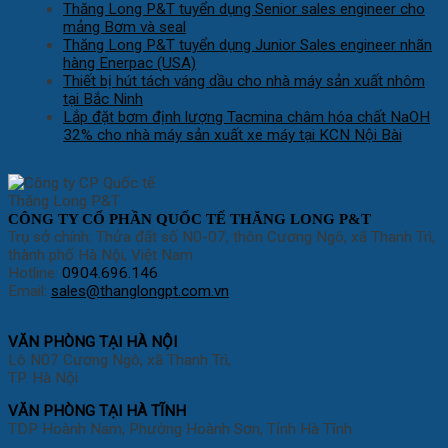
Thăng Long P&T tuyển dụng Senior sales engineer cho
mảng Bơm và seal
Thăng Long P&T tuyển dụng Junior Sales engineer nhãn
hàng Enerpac (USA)
Thiết bị hút tách váng dầu cho nhà máy sản xuất nhôm
tại Bắc Ninh
Lắp đặt bơm định lượng Tacmina châm hóa chất NaOH
32% cho nhà máy sản xuất xe máy tại KCN Nội Bài
CÔNG TY CỔ PHẦN QUỐC TẾ THĂNG LONG P&T
Trụ sở chính: Thửa đất số N0-07, thôn Cương Ngô, xã Thanh Trì,
thành phố Hà Nội, Việt Nam
Hotline:
0904.696.146
Email:
sales@thanglongpt.com.vn
VĂN PHÒNG TẠI HÀ NỘI
Lô N07 Cương Ngô, xã Thanh Trì,
TP. Hà Nội
VĂN PHÒNG TẠI HÀ TĨNH
TDP Hoành Nam, Phường Hoành Sơn, Tỉnh Hà Tĩnh