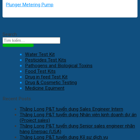
Plunger Metering Pump
Search
Water Test Kit
Pesticides Test Kits
Pathogens and Biological Toxins
Food Test Kits
Drug in feed Test Kit
Drug & Cosmetic Testing
Medicine Equiment
Recent Posts
Thăng Long P&T tuyển dụng Sales Engineer Intern
Thăng Long P&T tuyển dụng Nhân viên kinh doanh dự án
(Project sales)
Thăng Long P&T tuyển dụng Senior sales engineer nhãn
hàng Enerpac (USA)
Thăng Long P&T tuyển dụng Kỹ sư dịch vụ