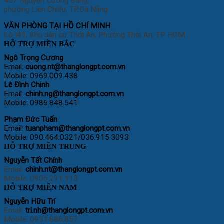
457 Nguyễn Lương Bằng,
phường Liên Chiểu, TP.Đà Nẵng
VĂN PHÒNG TẠI HỒ CHÍ MINH
Lô I41, Khu dân cư Thới An, Phường Thới An, TP HCM
HỖ TRỢ MIỀN BẮC
Ngô Trọng Cương
Email:
cuong
.nt@thanglongpt.com.vn
Mobile: 0969.009.438
Lê Đình Chinh
Email:
chinh.ng@thanglongpt.com.vn
Mobile: 0986.848.541
Phạm Đức Tuấn
Email:
tuanpham@thanglongpt.com.vn
Mobile: 090.464.0321/036.915.3093
HỖ TRỢ MIỀN TRUNG
Nguyễn Tất Chính
Email:
chinh.nt@thanglongpt.com.vn
Mobile: 0906.291.113
HỖ TRỢ MIỀN NAM
Nguyễn Hữu Trí
Email:
tri.nh@thanglongpt.com.vn
Mobile: 0931.886.857