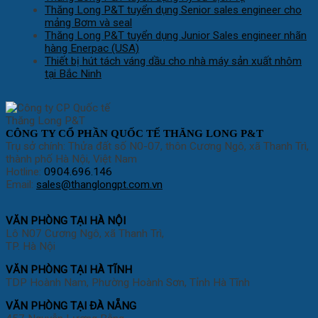
Thăng Long P&T tuyển dụng Senior sales engineer cho
mảng Bơm và seal
Thăng Long P&T tuyển dụng Junior Sales engineer nhãn
hàng Enerpac (USA)
Thiết bị hút tách váng dầu cho nhà máy sản xuất nhôm
tại Bắc Ninh
CÔNG TY CỔ PHẦN QUỐC TẾ THĂNG LONG P&T
Trụ sở chính: Thửa đất số N0-07, thôn Cương Ngô, xã Thanh Trì,
thành phố Hà Nội, Việt Nam
Hotline:
0904.696.146
Email:
sales@thanglongpt.com.vn
VĂN PHÒNG TẠI HÀ NỘI
Lô N07 Cương Ngô, xã Thanh Trì,
TP. Hà Nội
VĂN PHÒNG TẠI HÀ TĨNH
TDP Hoành Nam, Phường Hoành Sơn, Tỉnh Hà Tĩnh
VĂN PHÒNG TẠI ĐÀ NẴNG