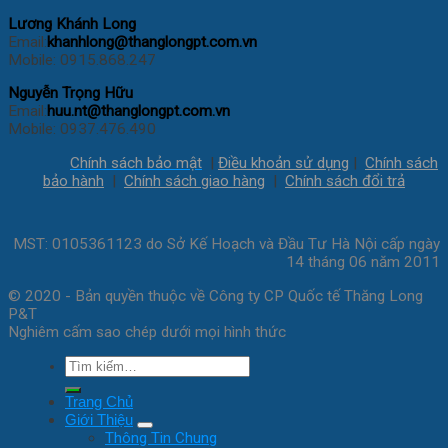
Lương Khánh Long
Email:
khanhlong@thanglongpt.com.vn
Mobile: 0915.868.247
Nguyễn Trọng Hữu
Email:
huu.nt@thanglongpt.com.vn
Mobile: 0937.476.490
Chính sách bảo mật
|
Điều khoản sử dụng
|
Chính sách
bảo hành
|
Chính sách giao hàng
|
Chính sách đổi trả
MST: 0105361123 do Sở Kế Hoạch và Đầu Tư Hà Nội cấp ngày
14 tháng 06 năm 2011
© 2020 - Bản quyền thuộc về Công ty CP Quốc tế Thăng Long
P&T
Nghiêm cấm sao chép dưới mọi hình thức
Tìm
kiếm:
Trang Chủ
Giới Thiệu
Thông Tin Chung