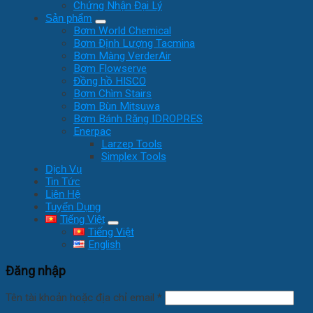
Chứng Nhận Đại Lý
Sản phẩm
Bơm World Chemical
Bơm Định Lượng Tacmina
Bơm Màng VerderAir
Bơm Flowserve
Đồng hồ HISCO
Bơm Chìm Stairs
Bơm Bùn Mitsuwa
Bơm Bánh Răng IDROPRES
Enerpac
Larzep Tools
Simplex Tools
Dịch Vụ
Tin Tức
Liên Hệ
Tuyển Dụng
Tiếng Việt
Tiếng Việt
English
Đăng nhập
Tên tài khoản hoặc địa chỉ email
*