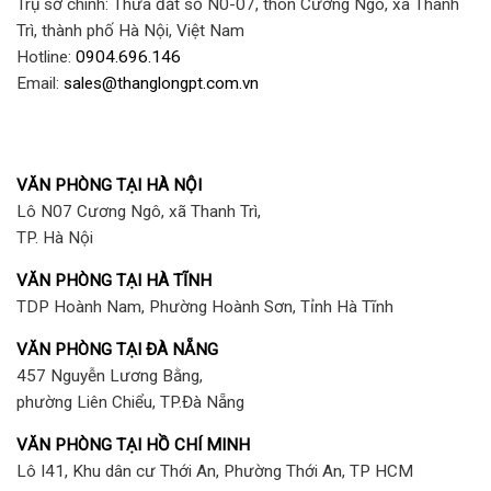
Trụ sở chính: Thửa đất số N0-07, thôn Cương Ngô, xã Thanh
Trì, thành phố Hà Nội, Việt Nam
Hotline:
0904.696.146
Email:
sales@thanglongpt.com.vn
VĂN PHÒNG TẠI HÀ NỘI
Lô N07 Cương Ngô, xã Thanh Trì,
TP. Hà Nội
VĂN PHÒNG TẠI HÀ TĨNH
TDP Hoành Nam, Phường Hoành Sơn, Tỉnh Hà Tĩnh
VĂN PHÒNG TẠI ĐÀ NẴNG
457 Nguyễn Lương Bằng,
phường Liên Chiểu, TP.Đà Nẵng
VĂN PHÒNG TẠI HỒ CHÍ MINH
Lô I41, Khu dân cư Thới An, Phường Thới An, TP HCM