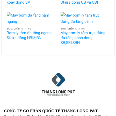
xoáy dòng SV
Stairs dòng CB và CBI
BƠM CHÌM STAIRS
BƠM CHÌM STAIRS
Bơm ly tâm đa tầng ngang
Máy bơm ly tâm trục đứng
Stairs dòng HBI,HBN
đa tầng cánh dòng
SB,SBI,SBN
CÔNG TY CỔ PHẦN QUỐC TẾ THĂNG LONG P&T