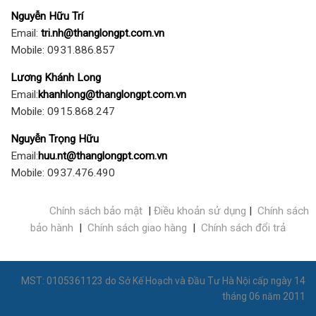
Nguyễn Hữu Trí
Email:
tri.nh@thanglongpt.com.vn
Mobile: 0931.886.857
Lương Khánh Long
Email:
khanhlong@thanglongpt.com.vn
Mobile: 0915.868.247
Nguyễn Trọng Hữu
Email:
huu.nt@thanglongpt.com.vn
Mobile: 0937.476.490
Chính sách bảo mật
|
Điều khoản sử dụng
|
Chính sách
bảo hành
|
Chính sách giao hàng
|
Chính sách đổi trả
MST: 0105361123 do Sở Kế Hoạch và Đầu Tư Hà Nội cấp ngày 14
tháng 06 năm 2011