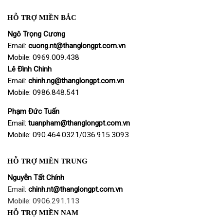
HỖ TRỢ MIỀN BẮC
Ngô Trọng Cương
Email:
cuong
.nt@thanglongpt.com.vn
Mobile: 0969.009.438
Lê Đình Chinh
Email:
chinh.ng@thanglongpt.com.vn
Mobile: 0986.848.541
Phạm Đức Tuấn
Email:
tuanpham@thanglongpt.com.vn
Mobile: 090.464.0321/036.915.3093
HỖ TRỢ MIỀN TRUNG
Nguyễn Tất Chính
Email:
chinh.nt@thanglongpt.com.vn
Mobile: 0906.291.113
HỖ TRỢ MIỀN NAM