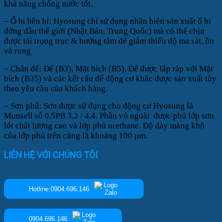
khả năng chống nước tốt.
– Ổ bi bền bỉ: Hyosung chỉ sử dụng nhãn hiệu sản xuất ổ bi
đứng đầu thế giới (Nhật Bản, Trung Quốc) mà có thể chịu
được tải trọng trục & hướng tâm để giảm thiểu độ ma sát, ồn
và rung
– Chân đế: Đế (B3), Mặt bích (B5), Đế được lắp ráp với Mặt
bích (B35) và các kết cấu đế động cơ khác được sản xuất tùy
theo yêu cầu của khách hàng.
– Sơn phủ: Sơn được sử dụng cho động cơ Hyosung là
Munsell số 0.5PB 3.2 / 4.4. Phần vỏ ngoài được phủ lớp sơn
lót chất lượng cao và lớp phủ urethane. Độ dày màng khô
của lớp phủ trên cùng là khoảng 100 µm.
LIÊN HỆ VỚI CHÚNG TÔI
Hotline:0904.696.146
0904.696.146