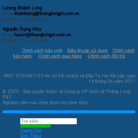
Lương Khánh Long
Email:
khanhlong@thanglongpt.com.vn
Mobile: 0915.868.247
Nguyễn Trọng Hữu
Email:
huu.nt@thanglongpt.com.vn
Mobile: 0937.476.490
Chính sách bảo mật
|
Điều khoản sử dụng
|
Chính sách
bảo hành
|
Chính sách giao hàng
|
Chính sách đổi trả
MST: 0105361123 do Sở Kế Hoạch và Đầu Tư Hà Nội cấp ngày
14 tháng 06 năm 2011
© 2020 - Bản quyền thuộc về Công ty CP Quốc tế Thăng Long
P&T
Nghiêm cấm sao chép dưới mọi hình thức
Tìm
kiếm:
Trang Chủ
Giới Thiệu