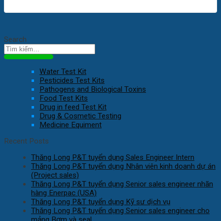
Search
Water Test Kit
Pesticides Test Kits
Pathogens and Biological Toxins
Food Test Kits
Drug in feed Test Kit
Drug & Cosmetic Testing
Medicine Equiment
Recent Posts
Thăng Long P&T tuyển dụng Sales Engineer Intern
Thăng Long P&T tuyển dụng Nhân viên kinh doanh dự án
(Project sales)
Thăng Long P&T tuyển dụng Senior sales engineer nhãn
hàng Enerpac (USA)
Thăng Long P&T tuyển dụng Kỹ sư dịch vụ
Thăng Long P&T tuyển dụng Senior sales engineer cho
mảng Bơm và seal