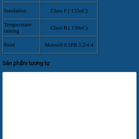
Insulation
Class F ( 155oC)
Temperature
Class B ( 130oC)
raising
Paint
Munsell 0.5PB 3.2/4.4
Sản phẩm tương tự