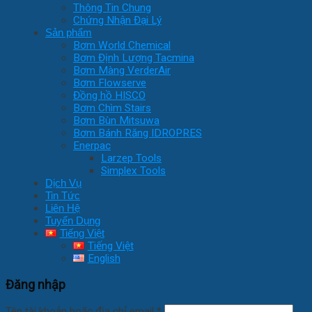
Thông Tin Chung
Chứng Nhận Đại Lý
Sản phẩm
Bơm World Chemical
Bơm Định Lượng Tacmina
Bơm Màng VerderAir
Bơm Flowserve
Đồng hồ HISCO
Bơm Chìm Stairs
Bơm Bùn Mitsuwa
Bơm Bánh Răng IDROPRES
Enerpac
Larzep Tools
Simplex Tools
Dịch Vụ
Tin Tức
Liên Hệ
Tuyển Dụng
Tiếng Việt
Tiếng Việt
English
Đăng nhập
Tên tài khoản hoặc địa chỉ email
*