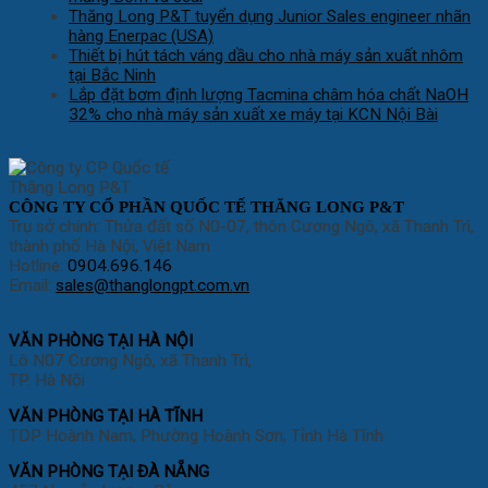
Thăng Long P&T tuyển dụng Junior Sales engineer nhãn
hàng Enerpac (USA)
Thiết bị hút tách váng dầu cho nhà máy sản xuất nhôm
tại Bắc Ninh
Lắp đặt bơm định lượng Tacmina châm hóa chất NaOH
32% cho nhà máy sản xuất xe máy tại KCN Nội Bài
CÔNG TY CỔ PHẦN QUỐC TẾ THĂNG LONG P&T
Trụ sở chính: Thửa đất số N0-07, thôn Cương Ngô, xã Thanh Trì,
thành phố Hà Nội, Việt Nam
Hotline:
0904.696.146
Email:
sales@thanglongpt.com.vn
VĂN PHÒNG TẠI HÀ NỘI
Lô N07 Cương Ngô, xã Thanh Trì,
TP. Hà Nội
VĂN PHÒNG TẠI HÀ TĨNH
TDP Hoành Nam, Phường Hoành Sơn, Tỉnh Hà Tĩnh
VĂN PHÒNG TẠI ĐÀ NẴNG