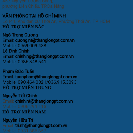
457 Nguyễn Lương Bằng,
phường Liên Chiểu, TP.Đà Nẵng
VĂN PHÒNG TẠI HỒ CHÍ MINH
Lô I41, Khu dân cư Thới An, Phường Thới An, TP HCM
HỖ TRỢ MIỀN BẮC
Ngô Trọng Cương
Email:
cuong
.nt@thanglongpt.com.vn
Mobile: 0969.009.438
Lê Đình Chinh
Email:
chinh.ng@thanglongpt.com.vn
Mobile: 0986.848.541
Phạm Đức Tuấn
Email:
tuanpham@thanglongpt.com.vn
Mobile: 090.464.0321/036.915.3093
HỖ TRỢ MIỀN TRUNG
Nguyễn Tất Chính
Email:
chinh.nt@thanglongpt.com.vn
Mobile: 0906.291.113
HỖ TRỢ MIỀN NAM
Nguyễn Hữu Trí
Email:
tri.nh@thanglongpt.com.vn
Mobile: 0931.886.857