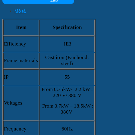
Mô tả
Item
Specification
Efficiency
IE3
Cast iron (Fan hood:
Frame materials
steel)
IP
55
From 0.75kW- 2.2 kW :
220 V/ 380 V
Voltages
From 3.7kW – 18.5kW :
380V
Frequency
60Hz