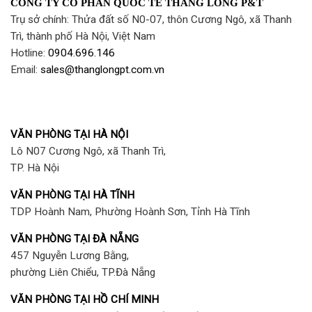
CÔNG TY CỔ PHẦN QUỐC TẾ THĂNG LONG P&T
Trụ sở chính: Thửa đất số N0-07, thôn Cương Ngô, xã Thanh
Trì, thành phố Hà Nội, Việt Nam
Hotline:
0904.696.146
Email:
sales@thanglongpt.com.vn
VĂN PHÒNG TẠI HÀ NỘI
Lô N07 Cương Ngô, xã Thanh Trì,
TP. Hà Nội
VĂN PHÒNG TẠI HÀ TĨNH
TDP Hoành Nam, Phường Hoành Sơn, Tỉnh Hà Tĩnh
VĂN PHÒNG TẠI ĐÀ NẴNG
457 Nguyễn Lương Bằng,
phường Liên Chiểu, TP.Đà Nẵng
VĂN PHÒNG TẠI HỒ CHÍ MINH