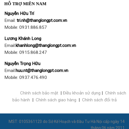
HỖ TRỢ MIỀN NAM
Nguyễn Hữu Trí
Email:
tri.nh@thanglongpt.com.vn
Mobile: 0931.886.857
Lương Khánh Long
Email:
khanhlong@thanglongpt.com.vn
Mobile: 0915.868.247
Nguyễn Trọng Hữu
Email:
huu.nt@thanglongpt.com.vn
Mobile: 0937.476.490
Chính sách bảo mật
|
Điều khoản sử dụng
|
Chính sách
bảo hành
|
Chính sách giao hàng
|
Chính sách đổi trả
MST: 0105361123 do Sở Kế Hoạch và Đầu Tư Hà Nội cấp ngày 14
tháng 06 năm 2011