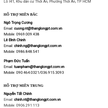
Lô I41, Khu dân cư Thới An, Phường Thới An, TP HCM
HỖ TRỢ MIỀN BẮC
Ngô Trọng Cương
Email:
cuong
.nt@thanglongpt.com.vn
Mobile: 0969.009.438
Lê Đình Chinh
Email:
chinh.ng@thanglongpt.com.vn
Mobile: 0986.848.541
Phạm Đức Tuấn
Email:
tuanpham@thanglongpt.com.vn
Mobile: 090.464.0321/036.915.3093
HỖ TRỢ MIỀN TRUNG
Nguyễn Tất Chính
Email:
chinh.nt@thanglongpt.com.vn
Mobile: 0906.291.113