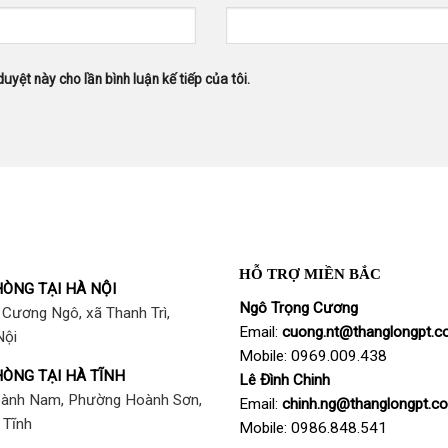
duyệt này cho lần bình luận kế tiếp của tôi.
HỖ TRỢ MIỀN BẮC
ÒNG TẠI HÀ NỘI
Ngô Trọng Cương
Cương Ngô, xã Thanh Trì,
Email:
cuong
.nt@thanglongpt.c
Nội
Mobile: 0969.009.438
ÒNG TẠI HÀ TĨNH
Lê Đình Chinh
ành Nam, Phường Hoành Sơn,
Email:
chinh.ng@thanglongpt.c
 Tĩnh
Mobile: 0986.848.541