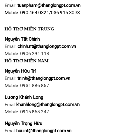
Email:
tuanpham@thanglongpt.com.vn
Mobile: 090.464.0321/036.915.3093
HỖ TRỢ MIỀN TRUNG
Nguyễn Tất Chính
Email:
chinh.nt@thanglongpt.com.vn
Mobile: 0906.291.113
HỖ TRỢ MIỀN NAM
Nguyễn Hữu Trí
Email:
tri.nh@thanglongpt.com.vn
Mobile: 0931.886.857
Lương Khánh Long
Email:
khanhlong@thanglongpt.com.vn
Mobile: 0915.868.247
Nguyễn Trọng Hữu
Email:
huu.nt@thanglongpt.com.vn