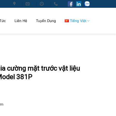
 Tức
Liên Hệ
Tuyển Dụng
Tiếng Việt
a cường mặt trước vật liệu
Model 381P
mm