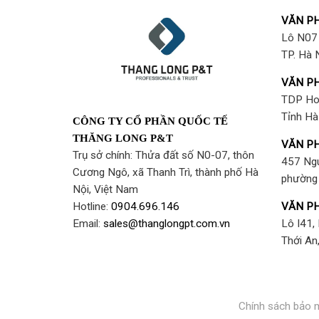
VĂN PH
Lô N07 
TP. Hà 
VĂN PH
TDP Ho
Tỉnh Hà
CÔNG TY CỔ PHẦN QUỐC TẾ
THĂNG LONG P&T
VĂN PH
Trụ sở chính: Thửa đất số N0-07, thôn
457 Ng
Cương Ngô, xã Thanh Trì, thành phố Hà
phường 
Nội, Việt Nam
VĂN PH
Hotline:
0904.696.146
Lô I41,
Email:
sales@thanglongpt.com.vn
Thới A
Chính sách bảo 