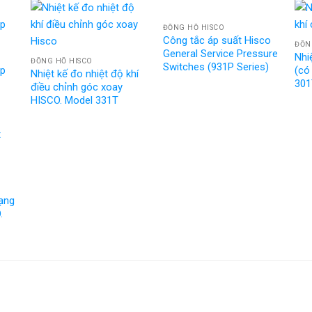
ĐỒNG HỒ HISCO
Công tắc áp suất Hisco
ĐỒN
General Service Pressure
Nhiẹ
ĐỒNG HỒ HISCO
Switches (931P Series)
̣p
(có
Nhiệt kế đo nhiệt độ khí
301
điều chỉnh góc xoay
HISCO. Model 331T
ạng
.