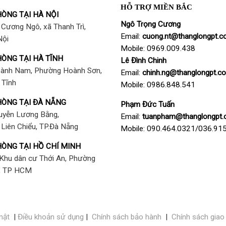
HỖ TRỢ MIỀN BẮC
ÒNG TẠI HÀ NỘI
Ngô Trọng Cương
Cương Ngô, xã Thanh Trì,
Email:
cuong
.nt@thanglongpt.c
Nội
Mobile: 0969.009.438
ÒNG TẠI HÀ TĨNH
Lê Đình Chinh
ành Nam, Phường Hoành Sơn,
Email:
chinh.ng@thanglongpt.c
 Tĩnh
Mobile: 0986.848.541
ÒNG TẠI ĐÀ NẴNG
Phạm Đức Tuấn
uyễn Lương Bằng,
Email:
tuanpham@thanglongpt.
Liên Chiểu, TP.Đà Nẵng
Mobile: 090.464.0321/036.91
ÒNG TẠI HỒ CHÍ MINH
 Khu dân cư Thới An, Phường
n, TP HCM
mật
|
Điều khoản sử dụng
|
Chính sách bảo hành
|
Chính sách giao