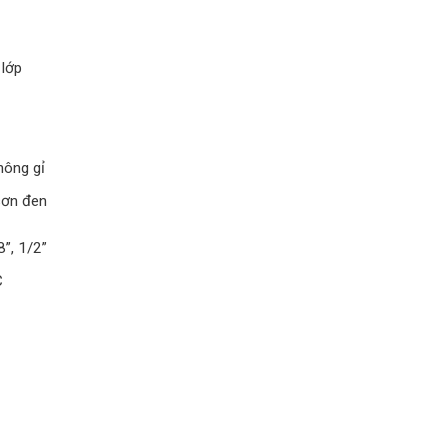
 lớp
hông gỉ
ơn đen
8”, 1/2”
C