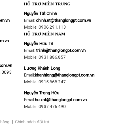
HỖ TRỢ MIỀN TRUNG
Nguyễn Tất Chính
om.vn
Email:
chinh.nt@thanglongpt.com.vn
Mobile: 0906.291.113
HỖ TRỢ MIỀN NAM
om.vn
Nguyễn Hữu Trí
Email:
tri.nh@thanglongpt.com.vn
Mobile: 0931.886.857
com.vn
Lương Khánh Long
5.3093
Email:
khanhlong@thanglongpt.com.vn
Mobile: 0915.868.247
Nguyễn Trọng Hữu
Email:
huu.nt@thanglongpt.com.vn
Mobile: 0937.476.490
 hàng
|
Chính sách đổi trả