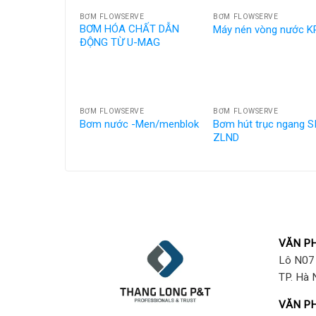
BƠM FLOWSERVE
BƠM FLOWSERVE
BƠM HÓA CHẤT DẪN
Máy nén vòng nước 
ĐỘNG TỪ U-MAG
BƠM FLOWSERVE
BƠM FLOWSERVE
Bơm hút trục ngang S
Bơm nước -Men/menblok
ZLND
VĂN PH
Lô N07 
TP. Hà 
VĂN PH