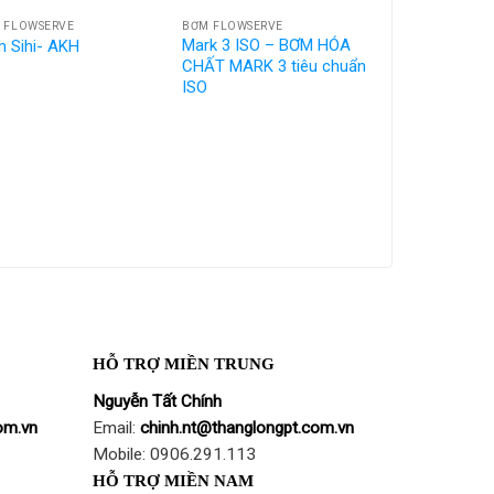
 FLOWSERVE
BƠM FLOWSERVE
Mark 3 ISO – BƠM HÓA
 Sihi- AKH
CHẤT MARK 3 tiêu chuẩn
ISO
HỖ TRỢ MIỀN TRUNG
Nguyễn Tất Chính
om.vn
Email:
chinh.nt@thanglongpt.com.vn
Mobile: 0906.291.113
HỖ TRỢ MIỀN NAM