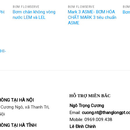
BƠM FLOWSERVE
BƠM FLOWSERVE
BƠM
Bơm chân không vòng
Mark 3 ASME- BƠM HÓA
KPH
Bơm
nước LEM và LEL
CHẤT MARK 3 tiêu chuẩn
ASME
IHI-
HỖ TRỢ MIỀN BẮC
ÒNG TẠI HÀ NỘI
Ngô Trọng Cương
Cương Ngô, xã Thanh Trì,
Email:
cuong
.nt@thanglongpt.c
Nội
Mobile: 0969.009.438
ÒNG TẠI HÀ TĨNH
Lê Đình Chinh